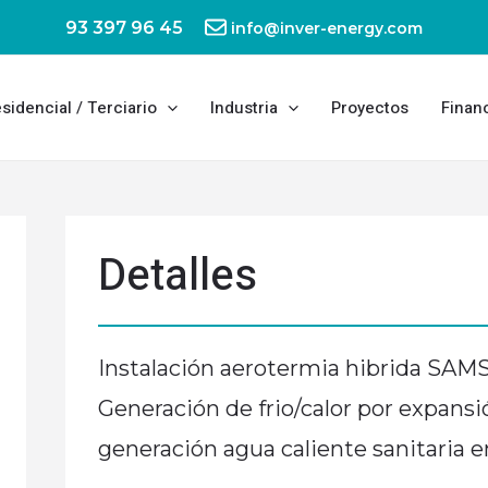
93 397 96 45
info@inver-energy.com
sidencial / Terciario
Industria
Proyectos
Finan
Detalles
Instalación aerotermia hibrida SAMS
Generación de frio/calor por expansi
generación agua caliente sanitaria e