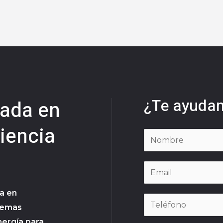
¿Te ayuda
zada en
ciencia
a en
stemas
nergía para