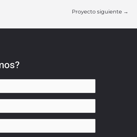
Proyecto siguiente
→
mos?