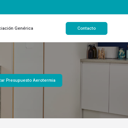
Contacto
ciación Genérica
itar Presupuesto Aerotermia