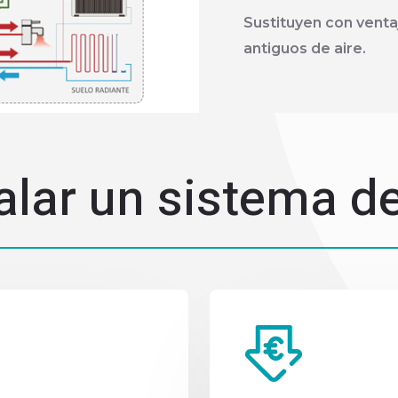
Sustituyen con venta
antiguos de aire.
alar un sistema d