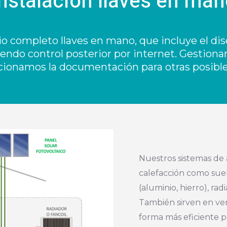
Instalación llaves en man
io completo llaves en mano, que incluye el dise
yendo control posterior por internet. Gestion
cionamos la documentación para otras posibl
Nuestros sistemas de 
calefacción como suel
(aluminio, hierro), ra
También sirven en ver
forma más eficiente p