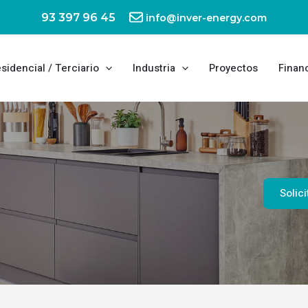
93 397 96 45
info@inver-energy.com
sidencial / Terciario
Industria
Proyectos
Finan
Solic