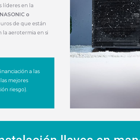
 líderes en la
ANASONIC o
guros de que están
n la aerotermia en si
inanciación a las
 las mejores
ón riesgo).