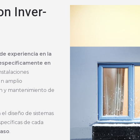
on Inver-
de experiencia en la
 específicamente en
nstalaciones
un amplio
ión y mantenimiento de
n el diseño de sistemas
specíficas de cada
caso
.