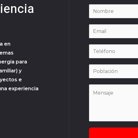
¿Te ayuda
zada en
ciencia
a en
stemas
nergía para
amiliar) y
oyectos e
una experiencia